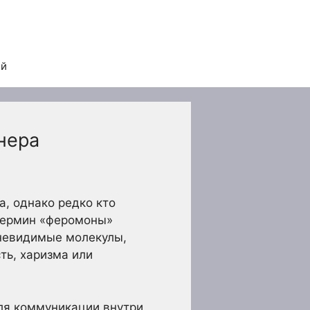
ей
нера
, однако редко кто
 Термин «феромоны»
 невидимые молекулы,
ть, харизма или
ля коммуникации внутри