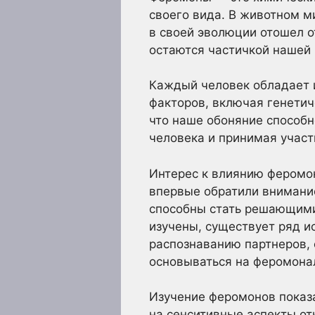
своего вида. В животном м
в своей эволюции отошел 
остаются частичкой нашей
Каждый человек обладает и
факторов, включая генетич
что наше обоняние способн
человека и принимая участ
Интерес к влиянию феромон
впервые обратили внимание
способны стать решающими
изучены, существует ряд и
распознаванию партнеров, 
основываться на феромона
Изучение феромонов показа
на сенситивные аспекты от