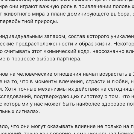
ире они играют важную роль в привлечении половых 
от животного мира в плане доминирующего выбора,
 первобытной природы.
ндивидуальным запахом, состав которого уникален
еские предрасположенности и образ жизни. Некотор
о считывать этот «химический код», неосознанно вл
ие в процессе выбора партнера.
ов на человеческие отношения начал возрастать в 
 на то, что в моменты влечения, страсти и любви,
. Хотя точные механизмы их действия на сегодняшн
сследований, подтверждающих гипотезу о том, что 
с которыми у нас может быть наиболее здоровое по
льных сигналах.
ло, что они могут оказывать влияние не только на 
ношений, такие как доверие и эмоциональная близос