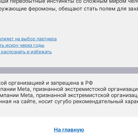
наши первобытные инстинкты со сложным миром чело
ружающие феромоны, обещают стать полем для зах
влияет на выбор партнера
ть искру через годы
 распознать и избежать
кой организацией и запрещена в РФ
пании Meta, признанной экстремистской организаци
омпании Meta, признанной экстремистской организац
ная на сайте, носит сугубо рекомендательный харак
На главную