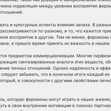
ужена корреляция между уровнем восприятия фером
отношений.
вать и культурные аспекты влияния запаха. В разны
рассматриваются по-разному, и то, что кажется пр
иное восприятие в другом. Тем не менее, феромоны
овне, и пришло время принять их важность в нашем
ятся предметом коммерциализации. Многие парфюм
ержащие синтезированные аналоги этих веществ, о
ение личных отношений. Однако надёжность и эффе
 следует забывать, что в конечном итоге каждый из
торый, в совокупности с другими свойствами личн
ль, которую феромоны могут играть в наших жизнях
уть в свои внутренние мотивации в поисках партнера