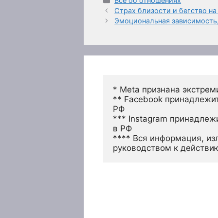
Всё об отношениях
Страх близости и бегство на
Эмоциональная зависимость,
* Meta признана экстрем
** Facebook принадлежит
РФ
*** Instagram принадлеж
в РФ 
**** Вся информация, из
руководством к действи