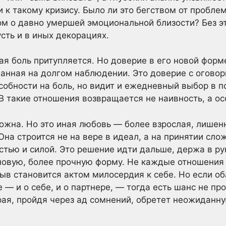
и к такому кризису. Было ли это бегством от пробле
м о давно умершей эмоциональной близости? Без эт
сть и в иных декорациях.
ая боль притупляется. Но доверие в его новой форме
ванная на долгом наблюдении. Это доверие с оговор
собности на боль, но видит и ежедневный выбор в п
 В такие отношения возвращается не наивность, а ос
жна. Но это иная любовь — более взрослая, лишенн
Она строится не на вере в идеал, а на принятии сло
стью и силой. Это решение идти дальше, держа в рук
х новую, более прочную форму. Не каждые отношения 
ыв становится актом милосердия к себе. Но если об
 — и о себе, и о партнере, — тогда есть шанс не п
орая, пройдя через ад сомнений, обретет неожиданну