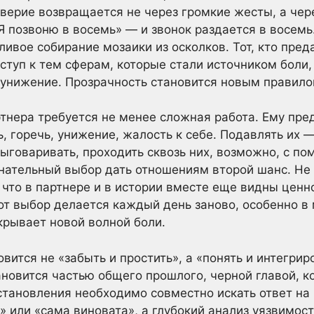
верие возвращается не через громкие жесты, а чер
Я позвоню в восемь» — и звонок раздается в восемь
ливое собирание мозаики из осколков. Тот, кто пре
ступ к тем сферам, которые стали источником боли,
 унижение. Прозрачность становится новым правило
тнера требуется не менее сложная работа. Ему пре
, горечь, унижение, жалость к себе. Подавлять их 
ыговаривать, проходить сквозь них, возможно, с п
нательный выбор дать отношениям второй шанс. Не 
у что в партнере и в истории вместе еще видны це
от выбор делается каждый день заново, особенно в
крывает новой волной боли.
ится не «забыть и простить», а «понять и интегрир
ановится частью общего прошлого, черной главой, к
тановления необходимо совместно искать ответ на 
» или «сама виновата», а глубокий анализ уязвимос