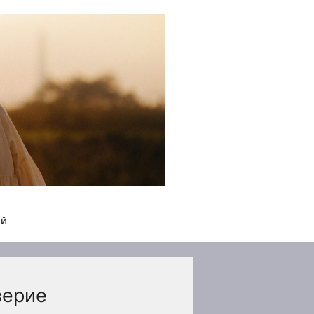
ей
верие