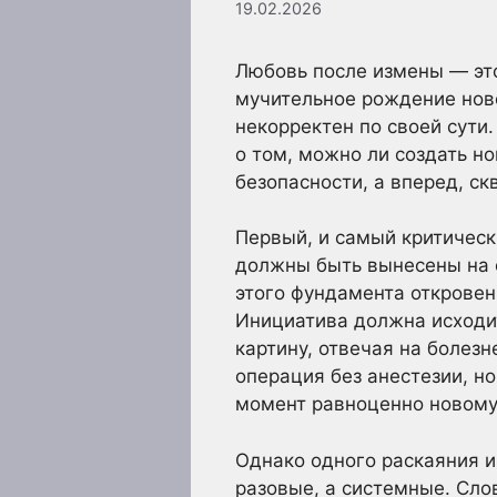
19.02.2026
Любовь после измены — это
мучительное рождение ново
некорректен по своей сути
о том, можно ли создать но
безопасности, а вперед, ск
Первый, и самый критическ
должны быть вынесены на с
этого фундамента откровен
Инициатива должна исходит
картину, отвечая на болез
операция без анестезии, н
момент равноценно новому
Однако одного раскаяния и
разовые, а системные. Слов