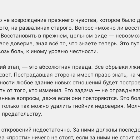
 не возрождение прежнего чувства, которое было д
го, на развалинах старого. Вопрос «можно ли восс
. Восстановить в прежнем, цельном виде — невозмож
вое доверие, зная всё то, что знаете теперь. Это пут
возь боль, к иному уровню честности.
ий этап, — это абсолютная правда. Все обрывки лж
вет. Пострадавшая сторона имеет право знать, на ч
ности любое здание новых отношений будет построе
ь от того, кто изменил. Его задача — не оправдыва
ненные вопросы, даже если они повторяются. Это бо
о только так можно удалить гнойник недоверия. Молч
 предательству.
 откровений недостаточно. За ними должны последо
а «прости» ничего не стоят, если за ними не стоит 