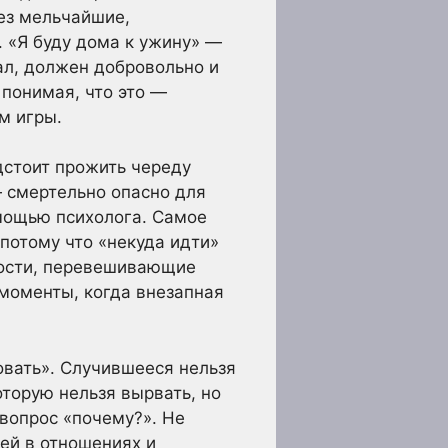
ез мельчайшие,
. «Я буду дома к ужину» —
дал, должен добровольно и
 понимая, что это —
м игры.
дстоит прожить череду
— смертельно опасно для
омощью психолога. Самое
потому что «некуда идти»
нности, перевешивающие
 моменты, когда внезапная
овать». Случившееся нельзя
оторую нельзя вырвать, но
вопрос «почему?». Не
тей в отношениях и