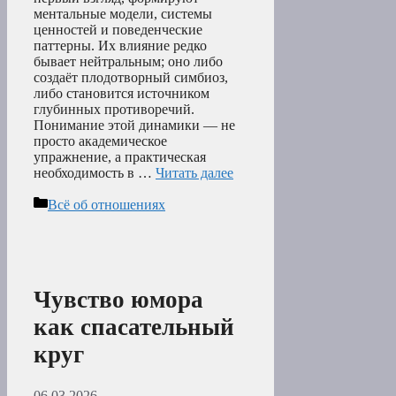
ментальные модели, системы
ценностей и поведенческие
паттерны. Их влияние редко
бывает нейтральным; оно либо
создаёт плодотворный симбиоз,
либо становится источником
глубинных противоречий.
Понимание этой динамики — не
просто академическое
упражнение, а практическая
необходимость в …
Читать далее
Рубрики
Всё об отношениях
Чувство юмора
как спасательный
круг
06.03.2026