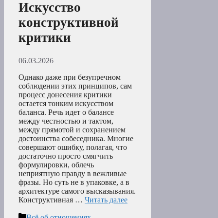
Искусство
конструктивной
критики
06.03.2026
Однако даже при безупречном
соблюдении этих принципов, сам
процесс донесения критики
остается тонким искусством
баланса. Речь идет о балансе
между честностью и тактом,
между прямотой и сохранением
достоинства собеседника. Многие
совершают ошибку, полагая, что
достаточно просто смягчить
формулировки, облечь
неприятную правду в вежливые
фразы. Но суть не в упаковке, а в
архитектуре самого высказывания.
Конструктивная …
Читать далее
Рубрики
Всё об отношениях