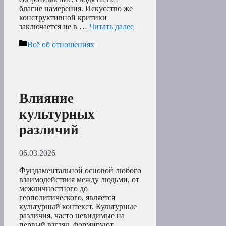
благие намерения. Искусство же
конструктивной критики
заключается не в …
Читать далее
Рубрики
Всё об отношениях
Влияние
культурных
различий
06.03.2026
Фундаментальной основой любого
взаимодействия между людьми, от
межличностного до
геополитического, является
культурный контекст. Культурные
различия, часто невидимые на
первый взгляд, формируют