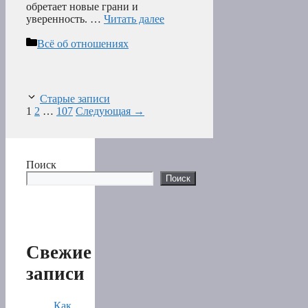
обретает новые грани и
уверенность. …
Читать далее
Рубрики
Всё об отношениях
Старые записи
Страница
Страница
Страница
1
2
…
107
Следующая
→
Поиск
Поиск
Свежие
записи
Как