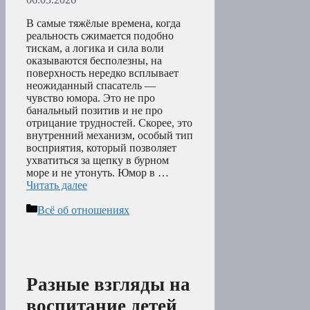
В самые тяжёлые времена, когда
реальность сжимается подобно
тискам, а логика и сила воли
оказываются бесполезны, на
поверхность нередко всплывает
неожиданный спасатель —
чувство юмора. Это не про
банальный позитив и не про
отрицание трудностей. Скорее, это
внутренний механизм, особый тип
восприятия, который позволяет
ухватиться за щепку в бурном
море и не утонуть. Юмор в …
Читать далее
Рубрики
Всё об отношениях
Разные взгляды на
воспитание детей