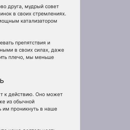
во друга, мудрый совет
динок в своих стремлениях.
я мощным катализатором
левать препятствия и
ными в своих силах, даже
вить плечо, мы меньше
ь
ет к действию. Оно может
аже из обычной
ь им проникнуть в наше