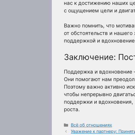
нас к достижению наших це
с ощущением цели и двигат
Важно помнить, что мотива
от обстоятельств и нашего
поддержкой и вдохновением
Заключение: Пос
Поддержка и вдохновение –
Они помогают нам преодоле
Поэтому важно активно иска
чтобы непрерывно двигатьс
поддержки и вдохновения,
роста.
Рубрики
Всё об отношениях
Уважение к партнеру: Приня