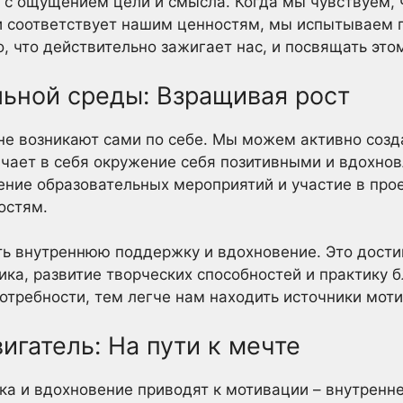
 с ощущением цели и смысла. Когда мы чувствуем, 
и соответствует нашим ценностям, мы испытываем 
, что действительно зажигает нас, и посвящать это
льной среды: Взращивая рост
е возникают сами по себе. Мы можем активно созда
ючает в себя окружение себя позитивными и вдохн
ние образовательных мероприятий и участие в прое
остям.
ь внутреннюю поддержку и вдохновение. Это дости
ка, развитие творческих способностей и практику 
отребности, тем легче нам находить источники моти
игатель: На пути к мечте
ка и вдохновение приводят к мотивации – внутренне