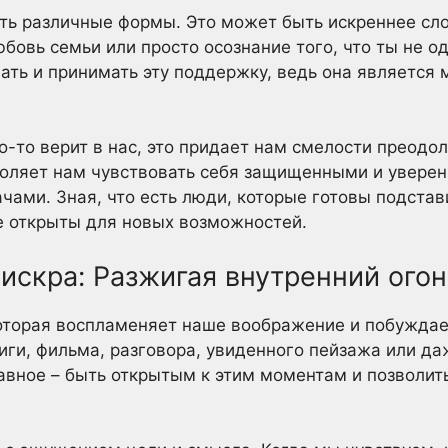
ь различные формы. Это может быть искреннее сло
бовь семьи или просто осознание того, что ты не о
ать и принимать эту поддержку, ведь она являетс
о-то верит в нас, это придает нам смелости преодо
оляет нам чувствовать себя защищенными и уверен
ачами. Зная, что есть люди, которые готовы подста
е открыты для новых возможностей.
искра: Разжигая внутренний огон
которая воспламеняет наше воображение и побужда
ниги, фильма, разговора, увиденного пейзажа или д
авное – быть открытым к этим моментам и позволит