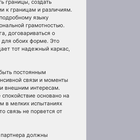
ь границы, создать
и к границам и различиям.
 подробному языку
ональной грамотностью.
га, договариваться о
 для обоих форме. Это
дает тот надежный каркас,
 быть постоянным
енсивной связи и моменты
ли внешним интересам.
 спокойствие основано на
ом в мелких испытаниях
то связь не порвется от
а партнера должны