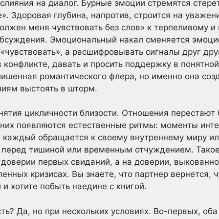
лияния на диалог. Бурные эмоции стремятся стерет
. Здоровая глубина, напротив, строится на уважени
должен меня чувствовать без слов» к терпеливому и
 обсуждения. Эмоциональный накал сменяется эмоци
 «чувствовать», а расшифровывать сигналы друг дру
 конфликте, давать и просить поддержку в понятной
 лишенная романтического флера, но именно она соз
ниям выстоять в шторм.
инятия цикличности близости. Отношения перестают
 них появляются естественные ритмы: моменты инт
а каждый обращается к своему внутреннему миру и
 перед тишиной или временным отчуждением. Такое
доверии первых свиданий, а на доверии, выкованн
нных кризисах. Вы знаете, что партнер вернется, ч
и и хотите побыть наедине с книгой.
ть? Да, но при нескольких условиях. Во-первых, об