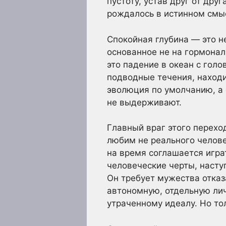
пустоту, устав друг от дру
рождалось в истинном смыс
Спокойная глубина — это н
основанное не на гормонал
это падение в океан с голо
подводные течения, находи
эволюция по умолчанию, а 
не выдерживают.
Главный враг этого перехо
любим не реального челове
на время соглашается игра
человеческие черты, насту
Он требует мужества отказ
автономную, отдельную лич
утраченному идеалу. Но то