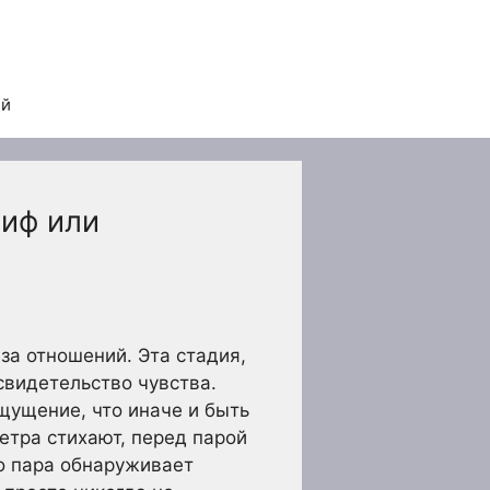
ей
миф или
за отношений. Эта стадия,
свидетельство чувства.
щущение, что иначе и быть
етра стихают, перед парой
то пара обнаруживает