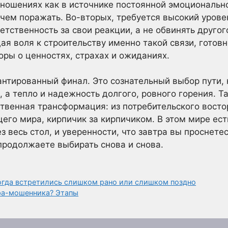
тношениях как в источнике постоянной эмоциональн
 чем поражать. Во-вторых, требуется высокий урове
етственность за свои реакции, а не обвинять другог
ая воля к строительству именно такой связи, готовн
оры о ценностях, страхах и ожиданиях.
арантированный финал. Это сознательный выбор пути,
 а тепло и надежность долгого, ровного горения. Т
ественная трансформация: из потребительского вост
его мира, кирпичик за кирпичиком. В этом мире ест
весь стол, и уверенности, что завтра вы проснетес
продолжаете выбирать снова и снова.
огда встретились слишком рано или слишком поздно
ера-мошенника? Этапы