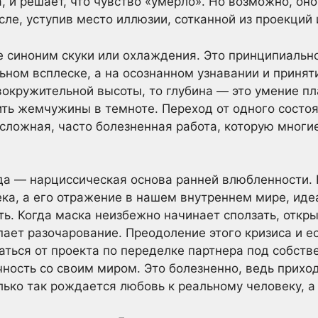
га, и решает, что чувство «умерло». Но возможно, он
ле, уступив место иллюзии, сотканной из проекций 
е синоним скуки или охлаждения. Это принципиально
ьном всплеске, а на осознанном узнавании и принят
вокружительной высоты, то глубина — это умение пла
ть жемчужины в темноте. Переход от одного состоя
сложная, часто болезненная работа, которую многие
да — нарциссическая основа ранней влюбленности. 
ка, а его отражение в нашем внутреннем мире, иде
ть. Когда маска неизбежно начинает сползать, откр
пает разочарование. Преодоление этого кризиса и ес
аться от проекта по переделке партнера под собств
ность со своим миром. Это болезненно, ведь приход
лько так рождается любовь к реальному человеку, а