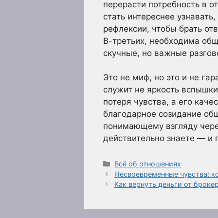
перерасти потребность в о
стать интереснее узнавать,
рефлексии, чтобы брать отв
В-третьих, необходима общ
скучные, но важные разгов
Это не миф, но это и не г
служит не яркость вспышки,
потеря чувства, а его кач
благодарное созидание общ
понимающему взгляду через 
действительно знаете — и 
Рубрики
Всё об отношениях
Несвоевременные чувства: к
Как вернуть деньги от брок