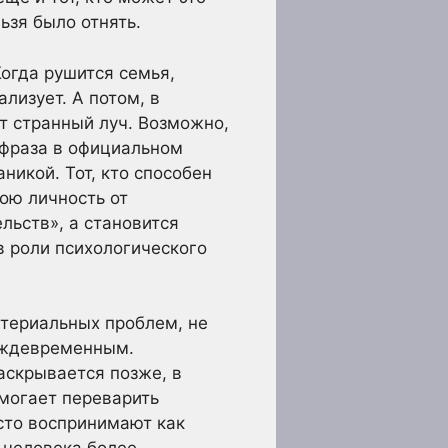
ьзя было отнять.
Когда рушится семья,
лизует. А потом, в
т странный луч. Возможно,
 фраза в официальном
никой. Тот, кто способен
вою личность от
льств», а становится
 роли психологического
атериальных проблем, не
еждевременным.
аскрывается позже, в
омогает переварить
сто воспринимают как