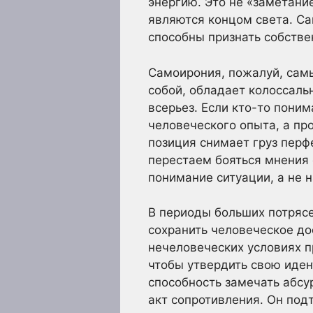
энергию. Это не «заметани
являются концом света. Са
способны признать собстве
Самоирония, пожалуй, самы
собой, обладает колоссаль
всерьез. Если кто-то поним
человеческого опыта, а пр
позиция снимает груз перф
перестаем бояться мнения
понимание ситуации, а не н
В периоды больших потрясе
сохранить человеческое до
нечеловеческих условиях пр
чтобы утвердить свою идент
способность замечать абсу
акт сопротивления. Он под