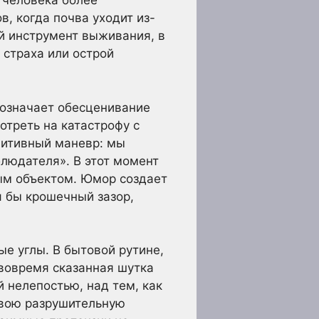
 человека более
, когда почва уходит из-
й инструмент выживания, в
 страха или острой
 означает обесценивание
отреть на катастрофу с
нитивный маневр: мы
блюдателя». В этот момент
ым объектом. Юмор создает
я бы крошечный зазор,
е углы. В бытовой рутине,
 вовремя сказанная шутка
 нелепостью, над тем, как
 свою разрушительную