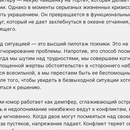
актеру — некую «вишенку на торте», которая делает
и. Однако в моменты серьезных жизненных кризисов
быть украшением. Он превращается в функциональны
г, который не дает захлебнуться в океане отчаяния,
ящего.
д ситуацией — это высший пилотаж психики. Это не
гнорирование проблемы. Напротив, это способ посм
Когда мы шутим над трудностями, мы совершаем ког
глощенной жертвы обстоятельств» в «стороннего на
ься всесильной, а мы перестаем быть ее беспомощн
я того, чтобы увидеть в безвыходной ситуации хот
иться к решению.
и юмор работает как демпфер, сглаживающий остры
ь и недопонимание неизбежно ведут к конфликтам,
 мгновенно. Когда двое могут посмеяться над своей
з-за пустяков, напряжение падает. Конфликт теряет