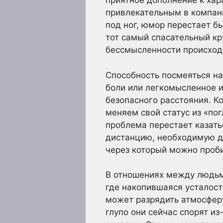
приятное дополнение к хар
привлекательным в компани
под ног, юмор перестает 
тот самый спасательный кру
бессмысленности происход
Способность посмеяться на
боли или легкомысленное и
безопасного расстояния. 
меняем свой статус из «по
проблема перестает казат
дистанцию, необходимую дл
через который можно проб
В отношениях между людьм
где накопившаяся усталост
может разрядить атмосферу
глупо они сейчас спорят и