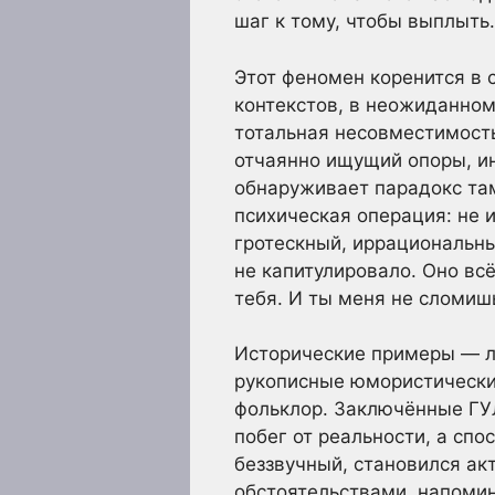
шаг к тому, чтобы выплыть.
Этот феномен коренится в
контекстов, в неожиданном 
тотальная несовместимость
отчаянно ищущий опоры, ин
обнаруживает парадокс там
психическая операция: не 
гротескный, иррациональный
не капитулировало. Оно всё
тебя. И ты меня не сломиш
Исторические примеры — л
рукописные юмористически
фольклор. Заключённые ГУЛ
побег от реальности, а спо
беззвучный, становился а
обстоятельствами, напомина