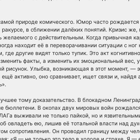
 самой природе комического. Юмор часто рождается
ракурсе, в сближении далёких понятий. Кризис же, п
 желаемого с действительным. Когда привычная кар
огда находит её в переворачивании ситуации с ног 
, где другие видят только тупик. Это акт когнитив
изменить факты, а изменить их эмоциональный вес, у
 рисунок. Улыбка, возникающая в этот момент, — эт
 ещё активно, оно сравнивает, ищет связи и, найдя 
ь».
учшее тому доказательство. В блокадном Ленингра
е бюллетени. В окопах двух мировых войн рождалс
АГа выживали не только пайкой, но и язвительными
соб овладеть ею, лишив её тотальной власти над ду
ктом сопротивления. Он проводил границу между че
я: «Я — не только это тело в холоде и страхе. Я — 