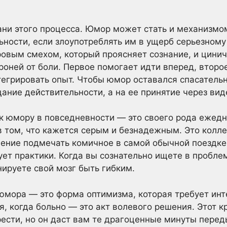
ани этого процесса. Юмор может стать и механизм
льности, если злоупотреблять им в ущерб серьезному
ровым смехом, который проясняет сознание, и цини
роней от боли. Первое помогает идти вперед, втор
тегрировать опыт. Чтобы юмор оставался спасатель
цание действительности, а на ее принятие через вид
 юмору в повседневности — это своего рода ежедн
в том, что кажется серым и безнадежным. Это колл
ение подмечать комичное в самой обычной поездке 
ет практики. Когда вы сознательно ищете в проблеме
нируете свой мозг быть гибким.
 юмора — это форма оптимизма, которая требует инт
я, когда больно — это акт волевого решения. Этот к
грести, но он даст вам те драгоценные минуты пере