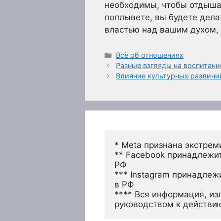
необходимы, чтобы отдышат
поплывете, вы будете дела
властью над вашим духом, 
Рубрики
Всё об отношениях
Разные взгляды на воспитани
Влияние культурных различи
* Meta признана экстрем
** Facebook принадлежит
РФ
*** Instagram принадлеж
в РФ 
**** Вся информация, из
руководством к действи