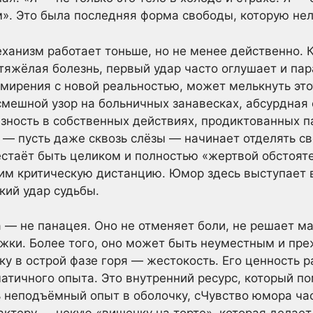
». Это была последняя форма свободы, которую нел
еханизм работает тоньше, но не менее действенно. 
тяжёлая болезнь, первый удар часто оглушает и пара
мирения с новой реальностью, может мелькнуть это
 смешной узор на больничных занавесках, абсурдная
зность в собственных действиях, продиктованных па
я — пусть даже сквозь слёзы — начинает отделять с
стаёт быть целиком и полностью «жертвой обстояте
м критическую дистанцию. Юмор здесь выступает в
кий удар судьбы.
 — не панацея. Оно не отменяет боли, не решает м
жки. Более того, оно может быть неуместным и пр
у в острой фазе горя — жестокость. Его ценность р
атичного опыта. Это внутренний ресурс, который п
ь неподъёмный опыт в оболочку, сЧувство юмора ча