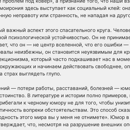
е проблем под ковер», а признание того, что наши в
моирония здесь выступает как социальный клей: она
нную неправоту или странность, не нападая на друго
й важный аспект этого спасательного круга. Чело
ной психологической устойчивостью. Он не принима
ает, что он — не центр вселенной, что его ошибки —
овалы неизбежны, он становится неуязвимым для кри
екционизма, который часто подкашивает нас в мом
 окружающих и начинаем действовать свободнее, оп
а страх выглядеть глупо.
ний — потери работы, расставаний, болезней — юм
стоинство. В литературе и истории полно примеров,
ибегали к черному юмору не для того, чтобы унизит
ичность вопреки обстоятельствам. Это способ сказа
рдность этого мира вы у меня не отнимете». Юмор в
тверждает, что, несмотря на разрушение внешних оп