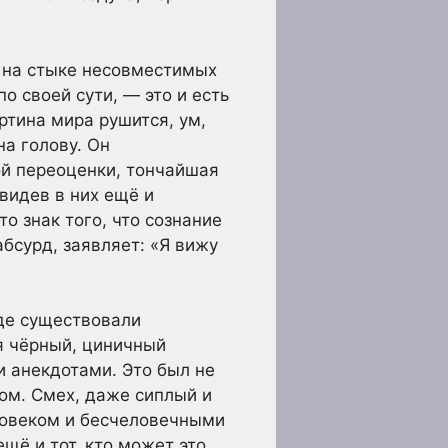
 на стыке несовместимых
о своей сути, — это и есть
тина мира рушится, ум,
на голову. Он
ной переоценки, тончайшая
видев в них ещё и
о знак того, что сознание
абсурд, заявляет: «Я вижу
де существовали
я чёрный, циничный
 анекдотами. Это был не
хом. Смех, даже сиплый и
ловеком и бесчеловечными
ещё и тот, кто может это