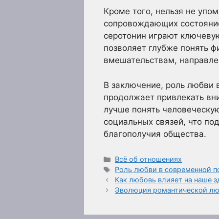
Кроме того, нельзя не упо
сопровождающих состояние 
серотонин играют ключеву
позволяет глубже понять 
вмешательствам, направле
В заключение, роль любви 
продолжает привлекать вни
лучше понять человеческую
социальных связей, что по
благополучия общества.
Рубрики
Всё об отношениях
Метки
Роль любви в современной п
Как любовь влияет на наше 
Эволюция романтической л