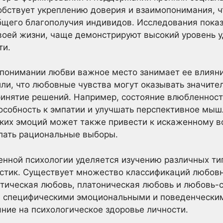
обствует укреплению доверия и взаимопонимания, чт
бщего благополучия индивидов. Исследования показ
оей жизни, чаще демонстрируют высокий уровень у
ти.
 понимании любви важное место занимает ее влияни
ли, что любовные чувства могут оказывать значите
ринятие решений. Например, состояние влюбленнос
особность к эмпатии и улучшать перспективное мы
ских эмоций может также привести к искаженному в
лать рациональные выборы.
нной психологии уделяется изучению различных ти
истик. Существует множество классификаций любов
тическая любовь, платоническая любовь и любовь-
я специфическими эмоциональными и поведенчески
ние на психологическое здоровье личности.