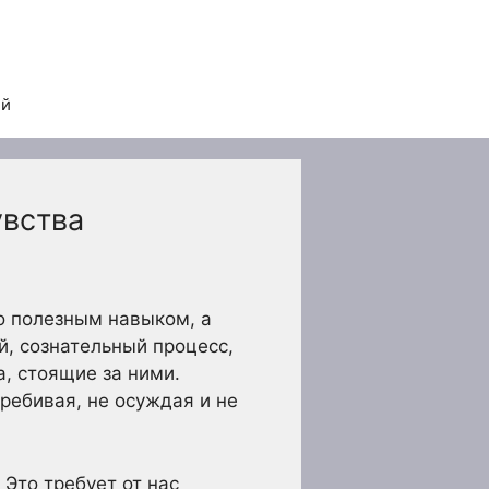
ей
увства
о полезным навыком, а
й, сознательный процесс,
а, стоящие за ними.
ребивая, не осуждая и не
Это требует от нас