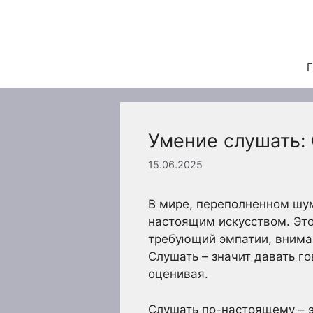
Перейти
к
содержимому
Г
Умение слушать: 
15.06.2025
В мире, переполненном шу
настоящим искусством. Это
требующий эмпатии, вниман
Слушать – значит давать г
оценивая.
Слушать по-настоящему – э