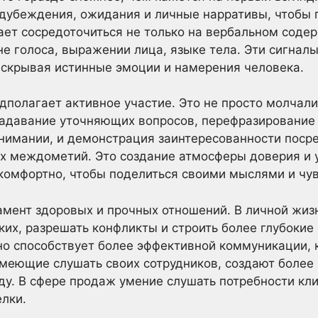
дубеждения, ожидания и личные нарративы, чтобы 
ает сосредоточиться не только на вербальном содер
не голоса, выражении лица, языке тела. Эти сигналы
аскрывая истинные эмоции и намерения человека.
полагает активное участие. Это не просто молчал
задавание уточняющих вопросов, перефразирование 
нимании, и демонстрация заинтересованности поср
ых междометий. Это создание атмосферы доверия и 
комфортно, чтобы поделиться своими мыслями и чу
амент здоровых и прочных отношений. В личной жиз
ких, разрешать конфликты и строить более глубокие 
но способствует более эффективной коммуникации, 
умеющие слушать своих сотрудников, создают более
у. В сфере продаж умение слушать потребности кл
лки.