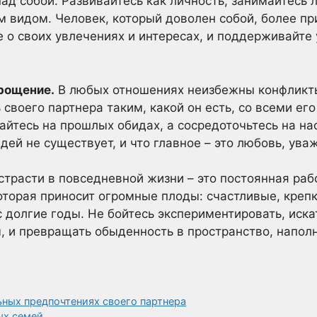
над собой. Развивайтесь как личность, занимайтесь
 видом. Человек, который доволен собой, более пр
е о своих увлечениях и интересах, и поддерживайте
прощение.
В любых отношениях неизбежны конфликты
своего партнера таким, какой он есть, со всеми ег
айтесь на прошлых обидах, а сосредоточьтесь на н
дей не существует, и что главное – это любовь, ува
трасти в повседневной жизни – это постоянная раб
которая приносит огромные плоды: счастливые, кре
с долгие годы. Не бойтесь экспериментировать, иск
, и превращать обыденность в пространство, напол
ьных предпочтениях своего партнера
ых семей