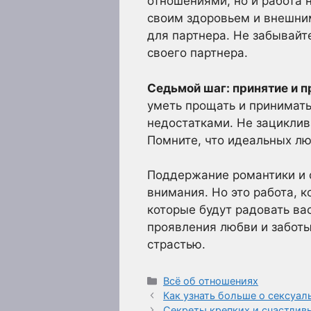
отношениями, но и работа 
своим здоровьем и внешним
для партнера. Не забывайт
своего партнера.
Седьмой шаг: принятие и 
уметь прощать и принимать 
недостатками. Не зациклив
Помните, что идеальных лю
Поддержание романтики и с
внимания. Но это работа, 
которые будут радовать ва
проявления любви и заботы
страстью.
Рубрики
Всё об отношениях
Как узнать больше о сексуал
Секреты крепких и счастлив