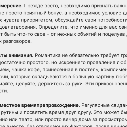
амерение.
Прежде всего, необходимо признать важно
не просто приятный бонус, а необходимое условие д
 чувств приоритетом, обсуждайте свои потребности
довлетворения. Определите, что именно для вас озн
т быть что-то свое – от нежных объятий и поцелуев
 разговоров.
сты внимания.
Романтика не обязательно требует гр
достаточно простого, но искреннего проявления люб
нием, чашка кофе, принесенная в постель, комплиме
очи, которые складываются в большую картину любв
айте, целуйте, держитесь за руки. Эти прикосновен
сти.
овместное времяпрепровождение.
Регулярные свидан
 рутины и посвятить время друг другу. Это может бы
кино или театр, или просто вечер дома за просмотро
ное вместе, без отвлекающих факторов, посвященн