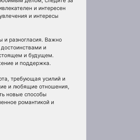
 любимым делом, следите за
ивлекателен и интересен
 увлечения и интересы
 и разногласия. Важно
о достоинствами и
астоящем и будущем.
жение и поддержка.
ота, требующая усилий и
пкие и любящие отношения,
ать новые способы
ненное романтикой и