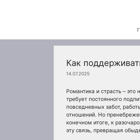
Перейти
к
содержимому
Г
Как поддерживат
14.07.2025
Романтика и страсть – это
требует постоянного подпи
повседневных забот, работ
отношений. Но пренебрежен
конечном итоге, к разочар
эту связь, превращая обыд