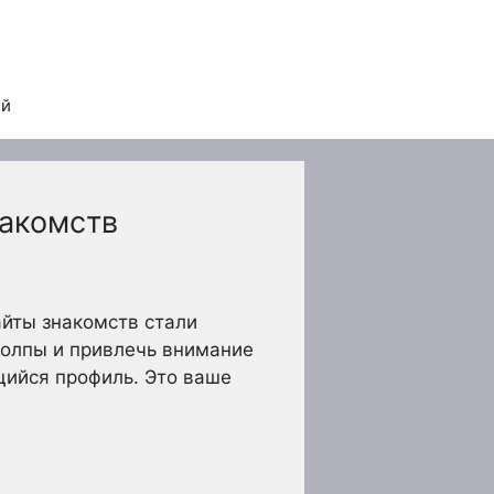
ей
накомств
айты знакомств стали
толпы и привлечь внимание
щийся профиль. Это ваше
.