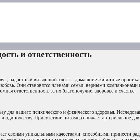
ость и ответственность
вук, радостный виляющий хвост – домашние животные проника
 любовь. Они становятся членами семьи, верными компаньонами
мная ответственность за их благополучие, здоровье и счастье.
 для нашего психического и физического здоровья. Исследова
 и одиночеству. Присутствие питомца снижает артериальное дав
ает своими уникальными качествами, способными принести рад
прогулки, игры и просто тихие вечера у камина. Кошки – незави