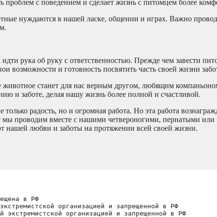
ь проблем с поведением и сделает жизнь с питомцем более комф
тные нуждаются в нашей ласке, общении и играх. Важно провод
м.
идти рука об руку с ответственностью. Прежде чем завести пит
вои возможности и готовность посвятить часть своей жизни забо
нее животное станет для нас верным другом, любящим компаньон
нию и заботе, делая нашу жизнь более полной и счастливой.
только радость, но и огромная работа. Но эта работа вознаграж
е мы проводим вместе с нашими четвероногими, пернатыми ил
ют нашей любви и заботы на протяжении всей своей жизни.
ещена в РФ
экстремистской организацией и запрещенной в РФ
й экстремистской организацией и запрещенной в РФ 