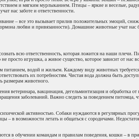
тствием и мягким мурлыканием. Птицы – яркие и веселые, раду
чат нас заботе и ответственности.
ивание – все это вызывает прилив положительных эмоций, сниж
(гормона любви и привязанности). Домашние животные учат нас 
сознать всю ответственность, которая ложится на наши плечи. 
е просто игрушка, а живое существо, которое зависит от нас во
ым питанием, водой и жильем. Каждому виду животных требуетс
тветствовать их потребностям. Чистая вода должна быть доступ
ь размерам животного.
ения ветеринара, вакцинация, дегельминтизация и обработка от 
вращения заболеваний. Важно следить за поведением питомца, 
психической активностью. Собаки нуждаются в регулярных прогу
ицы – в возможности летать и общаться с сородичами. Недостато
аются в обучении командам и правилам поведения, кошки – в пр