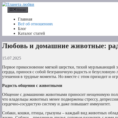
Перейти
к
Меню
содержимому
Главная
Всё об отношениях
Блог
Каталог статей
Любовь и домашние животные: рад
15.07.2025
Первое прикосновение мягкой шерстки, тихий мурлыкающий з
сердца, принося с собой безграничную радость и безусловную
утешения в трудные моменты. Но вместе с этим приходит и огро
Радость общения с животными
Общение с домашними животными приносит неоценимую пользу
что владельцы животных менее подвержены стрессу, депрессии
сердечно-сосудистую систему и даже повышает иммунитет.
Собаки, кошки, птицы, грызуны – каждый вид животных облад
жизнь. Собаки – преданные друзья, готовые разделить с нами 