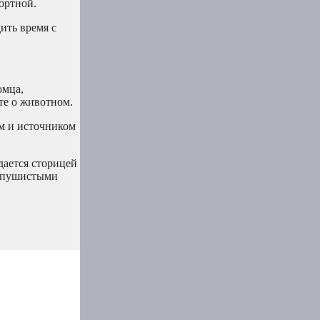
ортной.
ить время с
омца,
те о животном.
ом и источником
дается сторицей
и пушистыми