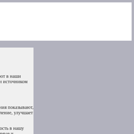
ют в наши
 и источником
ния показывают,
ление, улучшает
ость в нашу
симые и