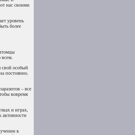
ют нас своими
ает уровень
быть более
Питомцы
 всем.
я свой особый
на постоянно.
паразитов – все
чтобы вовремя
лках и играх,
к активности
иучении к