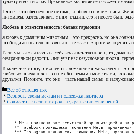
туалету и когтеточке. Правильное воспитание поможет избежат
Пятое – это обеспечение питомца любовью и вниманием. Живо
питомцем, разговаривать с ним, гладить его и просто быть рядо
Любовь и ответственность: баланс гармонии
Любовь к домашним животным – это прекрасно, но она должна 
необходимо тщательно взвесить все «за» и «против», оценить с
Если мы готовы взять на себя эту ответственность, то домаш
безграничной радости. Они учат нас безусловной любви, терпе
В конечном итоге, отношения с домашними животными – это не 
любовью, преданностью и незабываемыми моментами, которы
друзьями. Помните, что они – часть нашей семьи, и заслужива
Рубрики
Всё об отношениях
Верность своим мечтам и поддержка партнера
Совместные цели и их роль в укреплении отношений
* Meta признана экстремистской организацией и запр
** Facebook принадлежит компании Meta, признанной 
*** Instagram принадлежит компании Meta, признанно