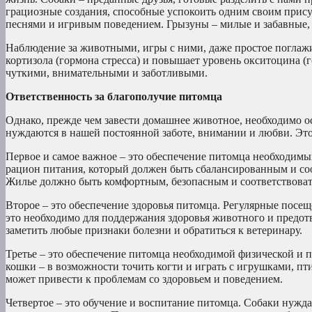
грациозные создания, способные успокоить одним своим прису
песнями и игривым поведением. Грызуны – милые и забавные, у
Наблюдение за животными, игры с ними, даже простое поглаж
кортизола (гормона стресса) и повышает уровень окситоцина 
чуткими, внимательными и заботливыми.
Ответственность за благополучие питомца
Однако, прежде чем завести домашнее животное, необходимо о
нуждаются в нашей постоянной заботе, внимании и любви. Это н
Первое и самое важное – это обеспечение питомца необходим
рацион питания, который должен быть сбалансированным и соо
Жилье должно быть комфортным, безопасным и соответствоват
Второе – это обеспечение здоровья питомца. Регулярные посещ
это необходимо для поддержания здоровья животного и предот
заметить любые признаки болезни и обратиться к ветеринару.
Третье – это обеспечение питомца необходимой физической и 
кошки – в возможности точить когти и играть с игрушками, пт
может привести к проблемам со здоровьем и поведением.
Четвертое – это обучение и воспитание питомца. Собаки нужд