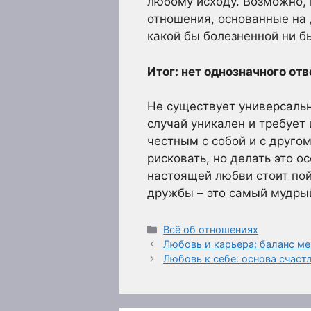
любому исходу. Возможно, 
отношения, основанные на 
какой бы болезненной ни б
Итог: нет однозначного отв
Не существует универсальн
случай уникален и требует
честным с собой и с другом
рисковать, но делать это о
настоящей любви стоит пойт
дружбы – это самый мудрый
Рубрики
Всё об отношениях
Любовь и карьера: баланс м
Любовь к себе: основа счас