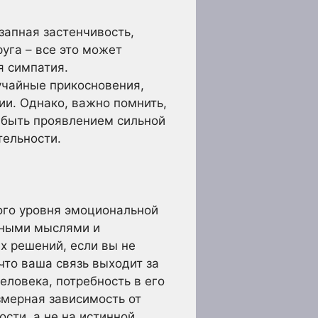
запная застенчивость,
уга – все это может
я симпатия.
учайные прикосновения,
ии. Однако, важно помнить,
 быть проявлением сильной
тельности.
ого уровня эмоциональной
енными мыслями и
х решений, если вы не
что ваша связь выходит за
еловека, потребность в его
змерная зависимость от
сти, а не на истинной