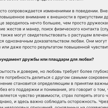
сто сопровождается изменениями в поведении. Вне
повышенное внимание к внешности в присутствии др
дце зародилось нечто большее, чем просто дружеска
ие жестов и манер, поиск физического контакта (сл
 также могут свидетельствовать о растущем влечен
тся однозначным доказательством любви. Они могут
 или даже просто результатом повышенной чувстви
фундамент дружбы или плацдарм для любви?
ытость и доверие, но любовь требует более глубок
ете потребность делиться с другом самыми сокров
мнение становится определяющим в принятии важны
без его поддержки и понимания, это говорит о том, 
ляется чувство уязвимости, страх потерять этого ч
днако, и здесь важно соблюдать осторожность. Чре
м нездоровых отношений, основанных на созависимо