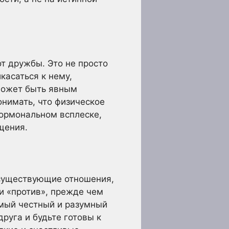
т дружбы. Это не просто
касаться к нему,
 может быть явным
онимать, что физическое
гормональном всплеске,
щения.
ь существующие отношения,
и «против», прежде чем
амый честный и разумный
руга и будьте готовы к