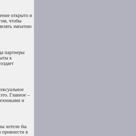
мение открыто и
гом, чтобы
являть эмпатию
да партнеры
рыты к
создает
сексуальное
это. Главное –
техниками и
вы хотели бы
и привнести в