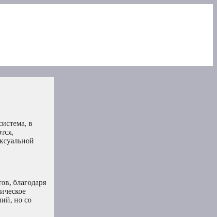
система, в
тся,
ексуальной
ов, благодаря
зическое
ий, но со