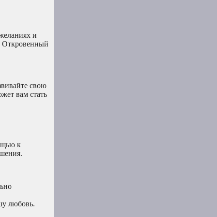
 желаниях и
т. Откровенный
звивайте свою
ожет вам стать
ощью к
ешения.
льно
шу любовь.