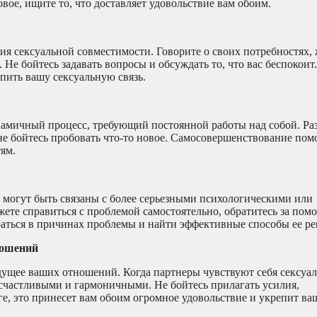
ое, ищите то, что доставляет удовольствие вам обоим.
я сексуальной совместимости. Говорите о своих потребностях,
 Не бойтесь задавать вопросы и обсуждать то, что вас беспокои
пить вашу сексуальную связь.
инамичный процесс, требующий постоянной работы над собой. Ра
не бойтесь пробовать что-то новое. Самосовершенствование пом
ям.
 могут быть связаны с более серьезными психологическими или
ете справиться с проблемой самостоятельно, обратитесь за пом
раться в причинах проблемы и найти эффективные способы ее р
ношений
удущее ваших отношений. Когда партнеры чувствуют себя сексуа
счастливыми и гармоничными. Не бойтесь прилагать усилия,
ге, это принесет вам обоим огромное удовольствие и укрепит ва