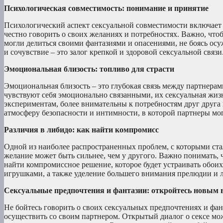
Психологическая совместимость: понимание и принятие
Психологический аспект сексуальной совместимости включает в
честно говорить о своих желаниях и потребностях. Важно, что
могли делиться своими фантазиями и опасениями, не боясь ос
и сочувствие – это залог крепкой и здоровой сексуальной связи
Эмоциональная близость: топливо для страсти
Эмоциональная близость – это глубокая связь между партнерам
чувствуют себя эмоционально связанными, их сексуальная жиз
экспериментам, более внимательны к потребностям друг друга
атмосферу безопасности и интимности, в которой партнеры мог
Различия в либидо: как найти компромисс
Одной из наиболее распространенных проблем, с которыми стал
желание может быть сильнее, чем у другого. Важно понимать, ч
найти компромиссное решение, которое будет устраивать обои
игрушками, а также уделение большего внимания прелюдии и л
Сексуальные предпочтения и фантазии: откройтесь новым
Не бойтесь говорить о своих сексуальных предпочтениях и фан
осуществить со своим партнером. Открытый диалог о сексе мо