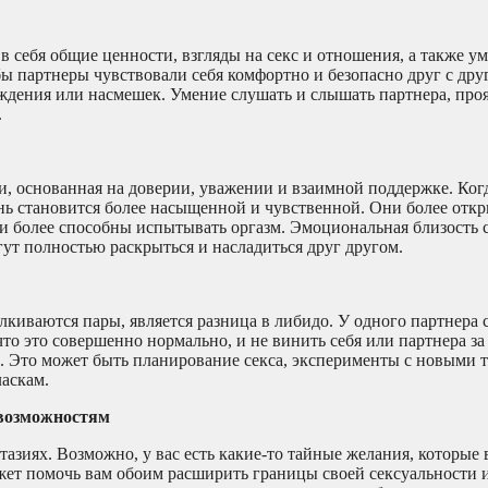
 себя общие ценности, взгляды на секс и отношения, а также у
бы партнеры чувствовали себя комфортно и безопасно друг с дру
уждения или насмешек. Умение слушать и слышать партнера, про
.
и, основанная на доверии, уважении и взаимной поддержке. Ког
нь становится более насыщенной и чувственной. Они более отк
 и более способны испытывать оргазм. Эмоциональная близость 
ут полностью раскрыться и насладиться друг другом.
киваются пары, является разница в либидо. У одного партнера 
то это совершенно нормально, и не винить себя или партнера за 
х. Это может быть планирование секса, эксперименты с новыми 
аскам.
 возможностям
тазиях. Возможно, у вас есть какие-то тайные желания, которые 
жет помочь вам обоим расширить границы своей сексуальности 