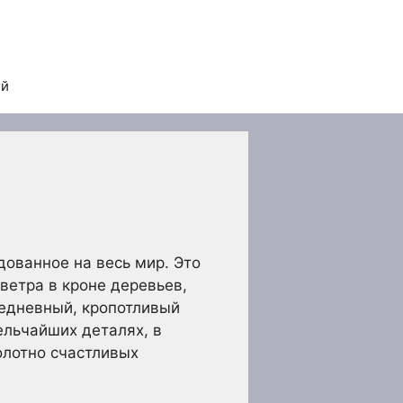
ей
дованное на весь мир. Это
ветра в кроне деревьев,
жедневный, кропотливый
ельчайших деталях, в
олотно счастливых