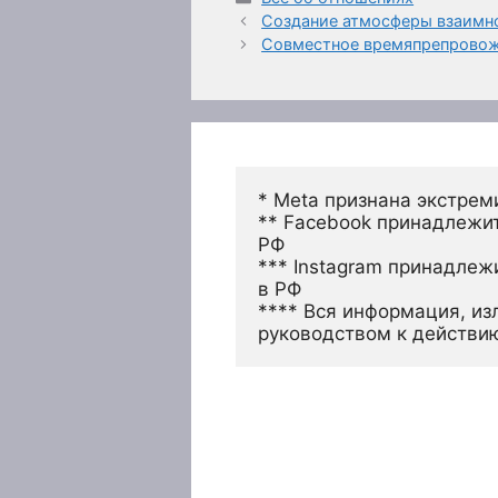
Создание атмосферы взаимн
Совместное времяпрепровожд
* Meta признана экстрем
** Facebook принадлежит
РФ
*** Instagram принадлеж
в РФ 
**** Вся информация, из
руководством к действи