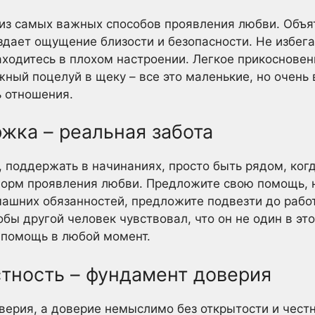
 из самых важных способов проявления любви. Объя
оздает ощущение близости и безопасности. Не избега
аходитесь в плохом настроении. Легкое прикоснове
жный поцелуй в щеку – все это маленькие, но очен
ь отношения.
жка – реальная забота
, поддержать в начинаниях, просто быть рядом, когд
форм проявления любви. Предложите свою помощь, 
машних обязанностей, предложите подвезти до рабо
бы другой человек чувствовал, что он не один в эт
а помощь в любой момент.
стность – фундамент доверия
ерия, а доверие немыслимо без открытости и честн