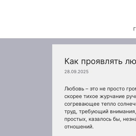
Перейти
к
содержимому
Г
Как проявлять л
28.09.2025
Любовь – это не просто гр
скорее тихое журчание руч
согревающее тепло солнечн
труд, требующий внимания,
простых, казалось бы, нез
отношений.