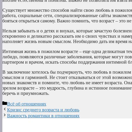
вполне естественны и понятны. Важно не позволять им взять ве
Существует множество способов найти свою любовь в пожилом 
работа, социальные сети, специализированные сайты знакомств
бояться открыться самому. Важно помнить, что возраст – это 
Нельзя забывать и о детях и внуках, которые зачастую болезн
откровенно и деликатно рассказать им о своих чувствах и наме
наполняет жизнь новым смыслом. Необходимо дать им время на
Интимная жизнь в пожилом возрасте – еще одна деликатная тем
либидо, появляются различные заболевания, которые могут по
партнером и врачом, искать способы поддержания интимной бл
В заключение хотелось бы подчеркнуть, что любовь в пожилом 
смыслом и гармонией. Не стоит отказываться от этой возможнос
новых знакомств и помните, что любовь не имеет возраста. Она
зрелом возрасте – это мудрость, глубина и истинное понимани
беречь и приумножать.
Рубрики
Всё об отношениях
Кризис среднего возраста и любовь
Важность романтики в отношениях