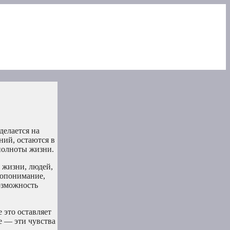
делается на
ний, остаются в
полноты жизни.
 жизни, людей,
имопонимание,
озможность
 это оставляет
е — эти чувства