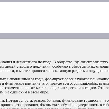
мания и деликатного подхода. В обществе, где акцент зачастую 
ия людей старшего поколения, особенно в сфере личных отноше
 в юности, и может приносить несказанную радость и ощущение 
пыт, накопленный за годы, формирует более глубокое понимание
 и физическое влечение, это, прежде всего, companionship, вза
ве совместно прожитых лет, общих интересов и взглядов. Это в
ым, не одиноким в этом мире.
. Потеря супруга, развод, болезни, финансовые трудности – все
рного разочарования, боязнь стать обузой, неуверенность в себ