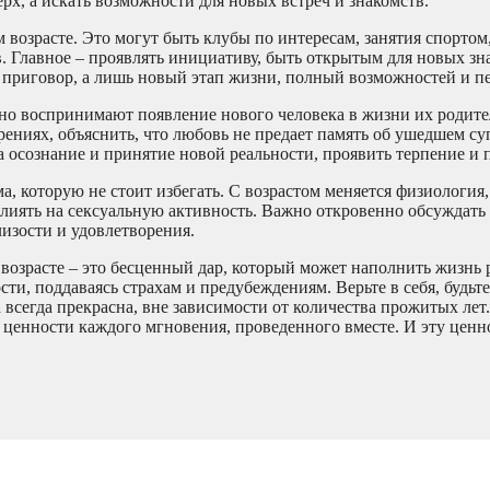
рх, а искать возможности для новых встреч и знакомств.
возрасте. Это могут быть клубы по интересам, занятия спортом
. Главное – проявлять инициативу, быть открытым для новых зн
не приговор, а лишь новый этап жизни, полный возможностей и п
енно воспринимают появление нового человека в жизни их родит
рениях, объяснить, что любовь не предает память об ушедшем су
 осознание и принятие новой реальности, проявить терпение и 
а, которую не стоит избегать. С возрастом меняется физиология
влиять на сексуальную активность. Важно откровенно обсуждать 
изости и удовлетворения.
возрасте – это бесценный дар, который может наполнить жизнь 
ти, поддаваясь страхам и предубеждениям. Верьте в себя, будьт
 всегда прекрасна, вне зависимости от количества прожитых лет
е ценности каждого мгновения, проведенного вместе. И эту ценн