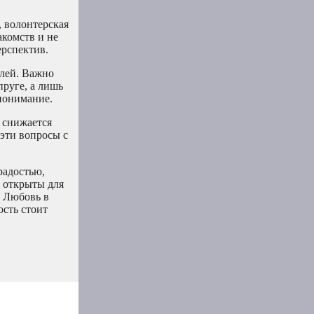
, волонтерская
акомств и не
ерспектив.
елей. Важно
пруге, а лишь
понимание.
, снижается
эти вопросы с
радостью,
е открыты для
. Любовь в
ость стоит