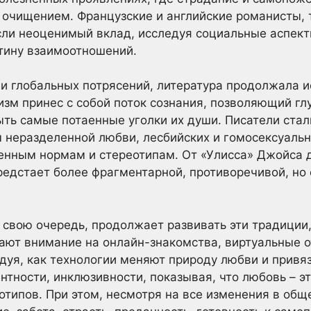
очищением. Французские и английские романисты, т
сли неоценимый вклад, исследуя социальные аспект
тину взаимоотношений.
н и глобальных потрясений, литература продолжала 
м принес с собой поток сознания, позволяющий гл
ыть самые потаенные уголки их души. Писатели стал
 неразделенной любви, лесбийских и гомосексуаль
нным нормам и стереотипам. От «Улисса» Джойса 
едстает более фрагментарной, противоречивой, но 
 свою очередь, продолжает развивать эти традиции, 
ают внимание на онлайн-знакомства, виртуальные 
едуя, как технологии меняют природу любви и привя
тности, инклюзивности, показывая, что любовь – эт
отипов. При этом, несмотря на все изменения в об