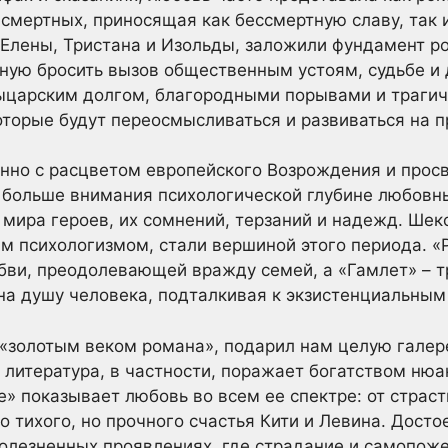
смертных, приносящая как бессмертную славу, так
Елены, Тристана и Изольды, заложили фундамент р
обную бросить вызов общественным устоям, судьбе и
ыцарским долгом, благородными порывами и трагич
торые будут переосмысливаться и развиваться на п
нно с расцветом европейского Возрождения и прос
ь больше внимания психологической глубине любовн
мира героев, их сомнений, терзаний и надежд. Шек
м психологизмом, стали вершиной этого периода. «
ви, преодолевающей вражду семей, а «Гамлет» – т
на душу человека, подталкивая к экзистенциальным
 «золотым веком романа», подарил нам целую гале
 литература, в частности, поражает богатством нюа
е» показывает любовь во всем ее спектре: от страст
о тихого, но прочного счастья Кити и Левина. Досто
олезненных проявлениях, где страдание и самопож