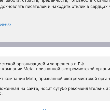
е, забота, страсть, преданность, готовность к сам
охновлять писателей и находить отклик в сердцах 
шениях
истской организацией и запрещена в РФ
 компании Meta, признанной экстремистской органи
ит компании Meta, признанной экстремистской орган
ложенная на сайте, носит сугубо рекомендательный х
ю.