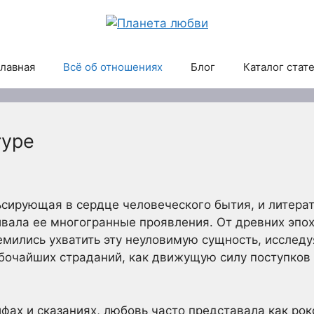
лавная
Всё об отношениях
Блог
Каталог стат
туре
ьсирующая в сердце человеческого бытия, и литерат
вала ее многогранные проявления. От древних эпох
емились ухватить эту неуловимую сущность, исследу
убочайших страданий, как движущую силу поступков
фах и сказаниях, любовь часто представала как рок