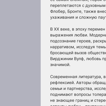
переплетаются с духовным 
Флобер, Бронте, также вне
ухаживания и сложную пау
В XX веке, в эпоху переме
выражения любви. Модерниз
подсознание героев, раскр
нарративом, исследуя темы
бросающей вызов обществе
Вирджинии Вулф, любовь пр
значимой.
Современная литература, в
рефлексией. Авторы обращ
семьи и партнерства, иссл
поднимают вопросы толеран
не знающее границ и стере