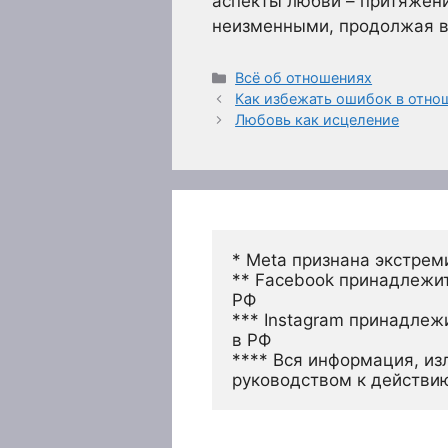
аспекты любви – притяжени
неизменными, продолжая вд
Рубрики
Всё об отношениях
Как избежать ошибок в отно
Любовь как исцеление
* Meta признана экстрем
** Facebook принадлежит
РФ
*** Instagram принадлеж
в РФ 
**** Вся информация, из
руководством к действи