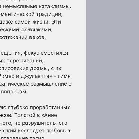
 и немыслимые катаклизмы.
омантической традиции,
 даже самой жизни. Эти
ескими развязками,
ротяжении веков.
вещения, фокус сместился.
ых переживаний,
спировские драмы, с их
Ромео и Джульетта» – гимн
рагическое размышление о
 вопросам.
рею глубоко проработанных
нсов. Толстой в «Анне
ного, но разрушительного
евский исследует любовь в
ертвование тесно