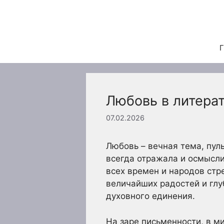
Перейти
к
содержимому
Г
Любовь в литера
07.02.2026
Любовь – вечная тема, пул
всегда отражала и осмысли
всех времен и народов стр
величайших радостей и гл
духовного единения.
На заре письменности, в ми