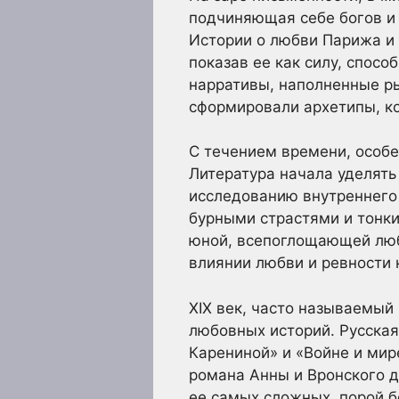
подчиняющая себе богов и 
Истории о любви Парижа и 
показав ее как силу, спос
нарративы, наполненные р
сформировали архетипы, ко
С течением времени, особе
Литература начала уделят
исследованию внутреннего 
бурными страстями и тонки
юной, всепоглощающей люб
влиянии любви и ревности 
XIX век, часто называемый
любовных историй. Русская
Карениной» и «Войне и мир
романа Анны и Вронского д
ее самых сложных, порой б