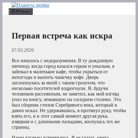
Перейти
к
Меню
содержимому
Первая встреча как искра
07.02.2026
Все началось с недоразумения. В ту дождливую
пятницу, когда город казался серым и унылым, я
забежал в маленькое кафе, чтобы укрыться от
непогоды и выпить чашечку кофе. Дверь
захлопнулась за мной с таким грохотом, что
несколько посетителей вздрогнули. Я, будучи
человеком рассеянным, не заметил, как мой взгляд
упал на книгу, лежавшую на соседнем столике. Это
был сборник стихов Серебряного века, который я
давно искал. Не удержавшись, я протянул руку, чтобы
взять его, и в этот самый момент другая рука,
изящная и с длинными пальцами, коснулась тех же
страниц.
Наши взгляды встретились. В ее глазах, цвета