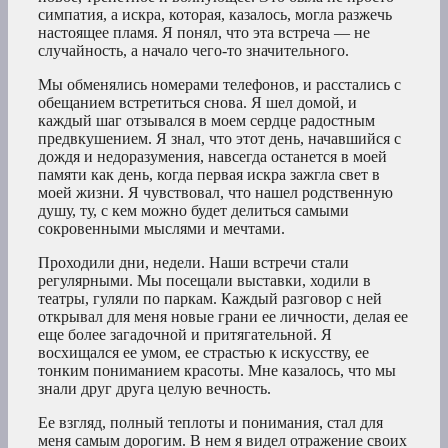
симпатия, а искра, которая, казалось, могла разжечь
настоящее пламя. Я понял, что эта встреча — не
случайность, а начало чего-то значительного.
Мы обменялись номерами телефонов, и расстались с
обещанием встретиться снова. Я шел домой, и
каждый шаг отзывался в моем сердце радостным
предвкушением. Я знал, что этот день, начавшийся с
дождя и недоразумения, навсегда останется в моей
памяти как день, когда первая искра зажгла свет в
моей жизни. Я чувствовал, что нашел родственную
душу, ту, с кем можно будет делиться самыми
сокровенными мыслями и мечтами.
Проходили дни, недели. Наши встречи стали
регулярными. Мы посещали выставки, ходили в
театры, гуляли по паркам. Каждый разговор с ней
открывал для меня новые грани ее личности, делая ее
еще более загадочной и притягательной. Я
восхищался ее умом, ее страстью к искусству, ее
тонким пониманием красоты. Мне казалось, что мы
знали друг друга целую вечность.
Ее взгляд, полный теплоты и понимания, стал для
меня самым дорогим. В нем я видел отражение своих