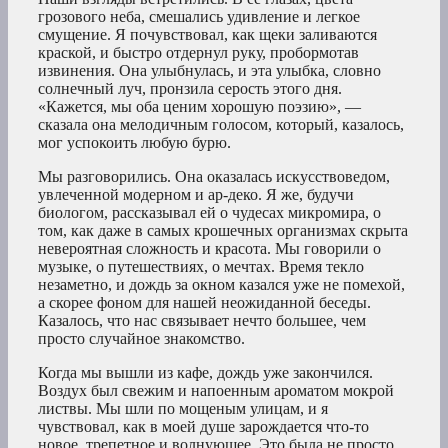
грозового неба, смешались удивление и легкое
смущение. Я почувствовал, как щеки заливаются
краской, и быстро отдернул руку, пробормотав
извинения. Она улыбнулась, и эта улыбка, словно
солнечный луч, пронзила серость этого дня.
«Кажется, мы оба ценим хорошую поэзию», —
сказала она мелодичным голосом, который, казалось,
мог успокоить любую бурю.
Мы разговорились. Она оказалась искусствоведом,
увлеченной модерном и ар-деко. Я же, будучи
биологом, рассказывал ей о чудесах микромира, о
том, как даже в самых крошечных организмах скрыта
невероятная сложность и красота. Мы говорили о
музыке, о путешествиях, о мечтах. Время текло
незаметно, и дождь за окном казался уже не помехой,
а скорее фоном для нашей неожиданной беседы.
Казалось, что нас связывает нечто большее, чем
просто случайное знакомство.
Когда мы вышли из кафе, дождь уже закончился.
Воздух был свежим и напоенным ароматом мокрой
листвы. Мы шли по мощеным улицам, и я
чувствовал, как в моей душе зарождается что-то
новое, трепетное и волнующее. Это была не просто