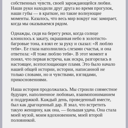
собственных чувств, своей зарождающейся любви.
Наши руки находили друг друга во время прогулок,
наши губы — в краткие, но такие волнующие
моменты. Казалось, что весь мир вокруг нас замирает,
когда мы оказываемся рядом.
Однажды, сидя на берегу реки, когда солнце
клонилось к закату, окрашивая небо в золотисто-
багровые тона, я взял ее за руку и сказал: «Я люблю
тебя». Ее глаза наполнились слезами счастья, и она
ответила: «Я тоже люблю тебя». В этот момент я
понял, что первая встреча, как искра, разгорелась в
настоящее, всепоглощающее пламя. Это было начало
нашей общей истории, истории, написанной не
только словами, но и чувствами, взглядами,
прикосновениями.
Наша история продолжалась. Мы строили совместное
будущее, наполненное любовью, взаимопониманием
и поддержкой. Каждый день, проведенный вместе,
был как драгоценный дар. Я знал, что встретить
такую женщину, как она, — большая удача. Она стала
моей музой, моим вдохновением, моей второй
половинкой.