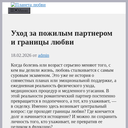
Перейти
к
Меню
содержимому
Уход за пожилым партнером
и границы любви
18.02.2026
от
admin
Когда болезнь или возраст серьезно меняют того, с
кем вы делили жизнь, любовь сталкивается с самым
суровым экзаменом. Это уже не история о
совместных планах или эмоциональной поддержке, а
ежедневная реальность физического ухода,
медицинских процедур и медленного угасания. В
этой реальности романтический партнер постепенно
превращается в подопечного, а тот, кто ухаживает, —
в сиделку. Именно здесь возникает центральный
вопрос: где проходят границы любви? Где кончается
долг и начинается истощение? И можно ли сохранить
личность того, кто ухаживает, не превратив ее
целиком в функцию?