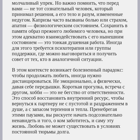
молчаливый упрек. Но важно помнить, что перед
вами — не тот сознательный человек, который
принимал решения, а его тело и разум, измененные
недугом. Капризы часто вызваны болью или страхом,
апатия — физиологическим состоянием. Сохранить в
памяти образ прежнего любимого человека, но при
этом адекватно взаимодействовать с его нынешним
состоянием — это тонкая душевная работа. Иногда
для этого требуется психотерапия или группы
поддержки, где можно выговориться и получить
совет от тех, кто в аналогичной ситуации.
В этом контексте возникает болезненный парадокс:
чтобы продолжать любить, иногда нужно
дистанцироваться. Не эмоционально, а физически,
давая себе передышки. Короткая прогулка, встреча с
другом, хобби — это не бегство от ответственности.
Это способ восстановить внутренний ресурс, чтобы
вернуться к партнеру не с пустотой и раздражением в
душе, а с запасом терпения и тепла. Пренебрегая
этими паузами, вы рискуете начать подсознательно
ненавидеть и того, о ком заботитесь, и саму эту
жизнь. Любовь не может существовать в условиях
постоянной тюрьмы долга.