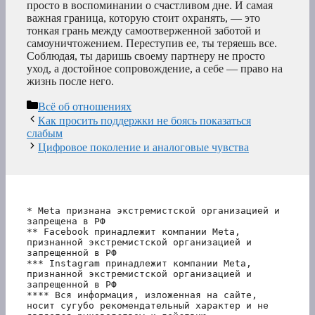
просто в воспоминании о счастливом дне. И самая
важная граница, которую стоит охранять, — это
тонкая грань между самоотверженной заботой и
самоуничтожением. Переступив ее, ты теряешь все.
Соблюдая, ты даришь своему партнеру не просто
уход, а достойное сопровождение, а себе — право на
жизнь после него.
Рубрики
Всё об отношениях
Как просить поддержки не боясь показаться
слабым
Цифровое поколение и аналоговые чувства
* Meta признана экстремистской организацией и 
запрещена в РФ
** Facebook принадлежит компании Meta, 
признанной экстремистской организацией и 
запрещенной в РФ
*** Instagram принадлежит компании Meta, 
признанной экстремистской организацией и 
запрещенной в РФ 
**** Вся информация, изложенная на сайте, 
носит сугубо рекомендательный характер и не 