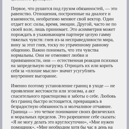
Первое, что рушится под грузом обязанностей, — это
равенство. Отношения, построенные на диалоге и
взаимности, необратимо меняют свой вектор. Один
отдает все: силы, время, эмоции. Другой, часто не по
своей воле, лишь принимает. Это асимметрия может
порождать в ухаживающем партнере целую гамму
тяжелых чувств: гнев из-за несправедливости мира,
вину за этот гнев, тоску по утраченному равному
общению. Важно понимать, что эти чувства
нормальны. Они не отменяют любви и
привязанности, они — естественная реакция психики
на запредельную нагрузку. Отрицать их или корить
себя за «плохие мысли» значит усугублять
внутреннее выгорание.
Именно поэтому установление границ в уходе — не
проявление жестокости или эгоизма, а акт
спасительного практицизма и заботы о себе. Любовь
без границ быстро истощается, превращаясь в
безрадостную обязанность и молчаливое отчаяние.
Граница — это четкое понимание своих физических
и моральных пределов. Это разрешение себе сказать:
«Я не могу делать это круглосуточно», «Мне нужен
помощник», «Мне необходим хотя бы час в день на