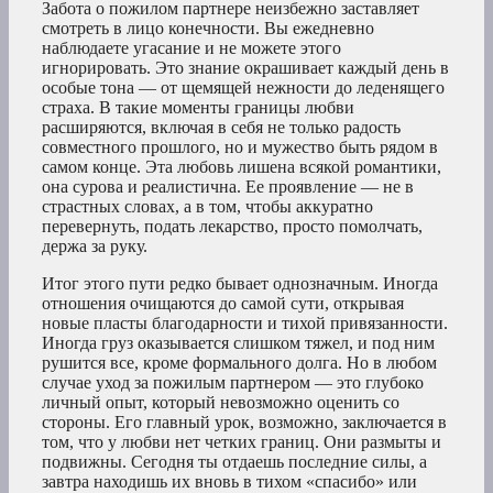
Забота о пожилом партнере неизбежно заставляет
смотреть в лицо конечности. Вы ежедневно
наблюдаете угасание и не можете этого
игнорировать. Это знание окрашивает каждый день в
особые тона — от щемящей нежности до леденящего
страха. В такие моменты границы любви
расширяются, включая в себя не только радость
совместного прошлого, но и мужество быть рядом в
самом конце. Эта любовь лишена всякой романтики,
она сурова и реалистична. Ее проявление — не в
страстных словах, а в том, чтобы аккуратно
перевернуть, подать лекарство, просто помолчать,
держа за руку.
Итог этого пути редко бывает однозначным. Иногда
отношения очищаются до самой сути, открывая
новые пласты благодарности и тихой привязанности.
Иногда груз оказывается слишком тяжел, и под ним
рушится все, кроме формального долга. Но в любом
случае уход за пожилым партнером — это глубоко
личный опыт, который невозможно оценить со
стороны. Его главный урок, возможно, заключается в
том, что у любви нет четких границ. Они размыты и
подвижны. Сегодня ты отдаешь последние силы, а
завтра находишь их вновь в тихом «спасибо» или