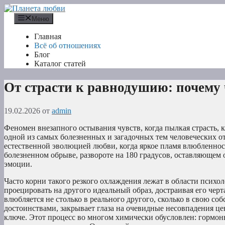
Перейти
к
Меню
содержимому
Главная
Всё об отношениях
Блог
Каталог статей
От страсти к равнодушию: почему 
19.02.2026
от
admin
Феномен внезапного остывания чувств, когда пылкая страсть, 
одной из самых болезненных и загадочных тем человеческих о
естественной эволюцией любви, когда яркое пламя влюбленнос
болезненном обрыве, развороте на 180 градусов, оставляющем о
эмоции.
Часто корни такого резкого охлаждения лежат в области псих
проецировать на другого идеальный образ, достраивая его чер
влюбляется не столько в реального другого, сколько в свою 
достоинствами, закрывает глаза на очевидные несовпадения ц
ключе. Этот процесс во многом химически обусловлен: гормон