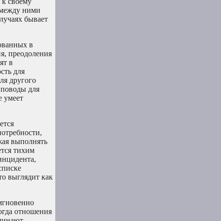
 к своему
 между ними
случаях бывает
ованных в
ия, преодоления
ят в
сть для
ля другого
 поводы для
е умеет
ется
потребности,
жая выполнять
ется тихим
инцидента,
списке
то выглядит как
 мгновенно
Когда отношения
ачинают