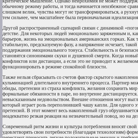
критическое мышление. Однако нейрохимия не может поддержив
обычному режиму работы, и тогда начинается неизбежное срав
слишком велик, чувства могут не трансформироваться, а рухну
тем сильнее, чем масштабнее была первоначальная идеализация
Другой распространенный сценарий связан с динамикой «пого
детстве. Для некоторых людей эмоционально заряженным и, ка
барьеров, жизнь на эмоциональных американских горках. Как т
стабильную, предсказуемую фазу, а напряжение исчезает, такой
поддержания эмоционального тонуса. Стабильность и безопасно
становятся синонимами скуки и душевной смерти. Когда новый 
конфликтов или дистанции, а если это не приводит к желаемому
функционировать в режиме спокойной близости.
Также нельзя сбрасывать со счетов фактор скрытого накопления
кульминацией длительного внутреннего процесса. Партнер мож
обиды, претензии из страха конфликта, желания сохранить мир
формальные обязанности в паре, но внутренне дистанцируется.
невысказанным недовольством. Внешне отношения могут выгляд
который играет роль переполнившей чашу капли. Для одного э
претензий. В этот момент весь накопленный груз обрушивается
неадекватно резкая реакция на незначительный повод, но на д
Современный ритм жизни и культура потребления вносят свой 
удовлетворять свои потребности (благодаря технологиям) форм
перестают приносить легкие положительные эмоции и требуют 