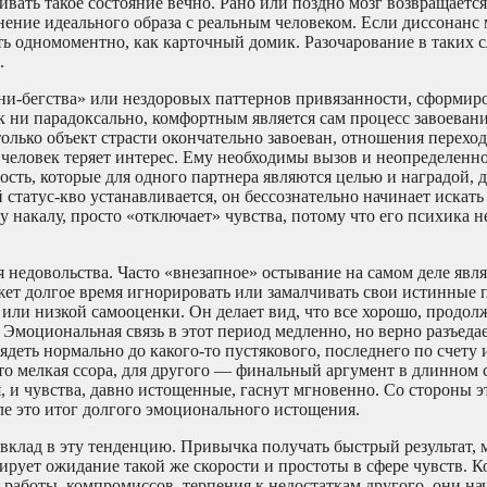
ать такое состояние вечно. Рано или поздно мозг возвращается
нение идеального образа с реальным человеком. Если диссонанс
ть одномоментно, как карточный домик. Разочарование в таких 
.
ни-бегства» или нездоровых паттернов привязанности, сформир
к ни парадоксально, комфортным является сам процесс завоеван
олько объект страсти окончательно завоеван, отношения переход
 человек теряет интерес. Ему необходимы вызов и неопределенно
сть, которые для одного партнера являются целью и наградой, д
статус-кво устанавливается, он бессознательно начинает искать
 накалу, просто «отключает» чувства, потому что его психика н
 недовольства. Часто «внезапное» остывание на самом деле явля
ет долгое время игнорировать или замалчивать свои истинные 
 или низкой самооценки. Он делает вид, что все хорошо, продол
 Эмоциональная связь в этот период медленно, но верно разъеда
еть нормально до какого-то пустякового, последнего по счету 
то мелкая ссора, для другого — финальный аргумент в длинном 
, и чувства, давно истощенные, гаснут мгновенно. Со стороны э
еле это итог долгого эмоционального истощения.
вклад в эту тенденцию. Привычка получать быстрый результат,
ирует ожидание такой же скорости и простоты в сфере чувств. 
работы, компромиссов, терпения к недостаткам другого, они н