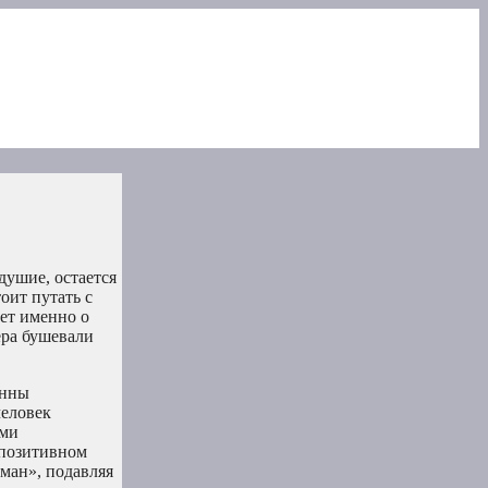
душие, остается
оит путать с
ет именно о
ера бушевали
онны
человек
ими
 позитивном
ман», подавляя