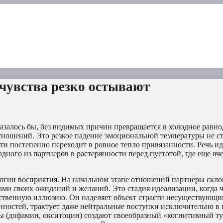
чувства резко остывают
казалось бы, без видимых причин превращается в холодное равно
тношений. Это резкое падение эмоциональной температуры не ст
ти постепенно переходит в ровное тепло привязанности. Речь ид
дного из партнеров в растерянности перед пустотой, где еще вч
ологии восприятия. На начальном этапе отношений партнеры скл
тами своих ожиданий и желаний. Это стадия идеализации, когда 
собственную иллюзию. Он наделяет объект страсти несуществующ
енностей, трактует даже нейтральные поступки исключительно в
ы (дофамин, окситоцин) создают своеобразный «когнитивный ту