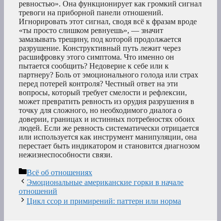
ревностью». Она функционирует как громкий сигнал
тревоги на приборной панели отношений.
Игнорировать этот сигнал, сводя всё к фразам вроде
«ты просто слишком ревнуешь», — значит
замазывать трещину, под которой продолжается
разрушение. Конструктивный путь лежит через
расшифровку этого симптома. Что именно он
пытается сообщить? Недоверие к себе или к
партнеру? Боль от эмоционального голода или страх
перед потерей контроля? Честный ответ на эти
вопросы, который требует смелости и рефлексии,
может превратить ревность из орудия разрушения в
точку для сложного, но необходимого диалога о
доверии, границах и истинных потребностях обоих
людей. Если же ревность систематически отрицается
или используется как инструмент манипуляции, она
перестает быть индикатором и становится диагнозом
нежизнеспособности связи.
Рубрики
Всё об отношениях
Эмоциональные американские горки в начале
отношений
Цикл ссор и примирений: паттерн или норма