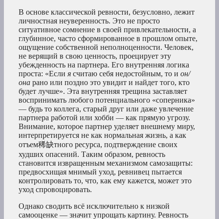
В основе классической ревности, безусловно, лежит
личностная неуверенность. Это не просто
ситуативное сомнение в своей привлекательности, а
глубинное, часто сформированное в прошлом опыте,
ощущение собственной неполноценности. Человек,
не верящий в свою ценность, проецирует эту
убежденность на партнера. Его внутренняя логика
проста: «Если
я
считаю себя недостойным, то и
он/
она
рано или поздно это увидит и найдет того, кто
будет лучше». Эта внутренняя трещина заставляет
воспринимать любого потенциального «соперника»
— будь то коллега, старый друг или даже увлечение
партнера работой или хобби — как прямую угрозу.
Внимание, которое партнер уделяет внешнему миру,
интерпретируется не как нормальная жизнь, а как
отъем稀缺тного ресурса, подтверждение своих
худших опасений. Таким образом, ревность
становится извращенным механизмом самозащиты:
предвосхищая мнимый уход, ревнивец пытается
контролировать то, что, как ему кажется, может это
уход спровоцировать.
Однако сводить всё исключительно к низкой
самооценке — значит упрощать картину. Ревность