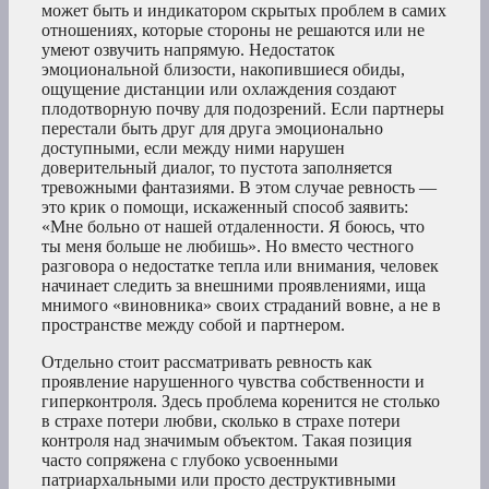
может быть и индикатором скрытых проблем в самих
отношениях, которые стороны не решаются или не
умеют озвучить напрямую. Недостаток
эмоциональной близости, накопившиеся обиды,
ощущение дистанции или охлаждения создают
плодотворную почву для подозрений. Если партнеры
перестали быть друг для друга эмоционально
доступными, если между ними нарушен
доверительный диалог, то пустота заполняется
тревожными фантазиями. В этом случае ревность —
это крик о помощи, искаженный способ заявить:
«Мне больно от нашей отдаленности. Я боюсь, что
ты меня больше не любишь». Но вместо честного
разговора о недостатке тепла или внимания, человек
начинает следить за внешними проявлениями, ища
мнимого «виновника» своих страданий вовне, а не в
пространстве между собой и партнером.
Отдельно стоит рассматривать ревность как
проявление нарушенного чувства собственности и
гиперконтроля. Здесь проблема коренится не столько
в страхе потери любви, сколько в страхе потери
контроля над значимым объектом. Такая позиция
часто сопряжена с глубоко усвоенными
патриархальными или просто деструктивными